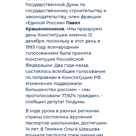
Государственной Думы по
государственному строительству и
законодательству, член фракции
«Единой России»
Павел
Крашенинников
. «Мы празднуем
день Конституции именно 12
декабря, поскольку в этот день в
1993 году всенародным
голосованием была принята
Конституция Российской
Федерации. Два года назад
состоялось всеобщее голосование
по поправкам в Конституцию РФ.
Изменения поддержали
большинство россиян – «за»
проголосовали 77,92% граждан», -
сообщил депутат Госдумы.
В ходе урока в разных регионах
страны состоялось вручение
паспортов школьникам, достигшим
14 лет. В Тюмени Ольга Швецова
вручила паспорта трем ученицам.