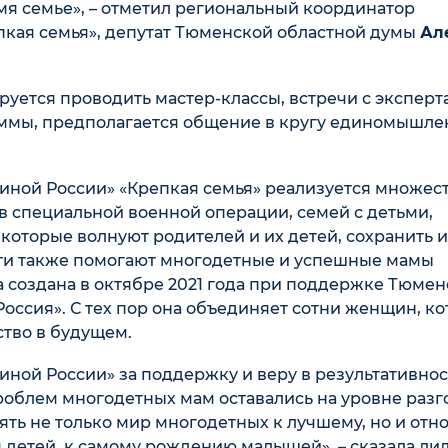
мя семье», – отметил региональный координатор
пкая семья», депутат Тюменской областной думы
Ал
уется проводить мастер-классы, встречи с эксперт
ммы, предполагается общение в кругу единомышле
диной России» «Крепкая семья» реализуется множес
 специальной военной операции, семей с детьми,
которые волнуют родителей и их детей, сохранить и
ти также помогают многодетные и успешные мамы
создана в октябре 2021 года при поддержке Тюмен
оссия». С тех пор она объединяет сотни женщин, к
ство в будущем.
ной России» за поддержку и веру в результативнос
облем многодетных мам оставались на уровне разг
ять не только мир многодетных к лучшему, но и от
 детей, к самому рождению малышей», – сказала ли