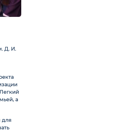
 Д. И.
оекта
изации
«Легкий
мьей, а
 для
вать