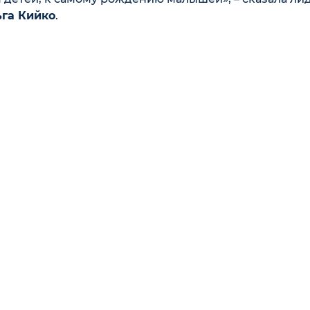
га Кийко
.