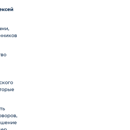
ексей
ами,
нников
тво
ского
оторые
ть
оворов,
ношение
дер