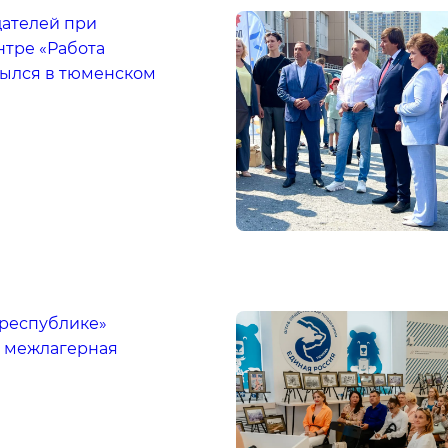
дателей при
нтре «Работа
рылся в тюменском
 республике»
 межлагерная