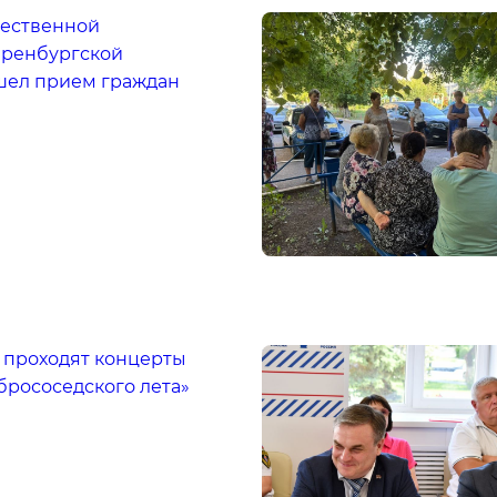
ественной
ренбургской
шел прием граждан
 проходят концерты
брососедского лета»