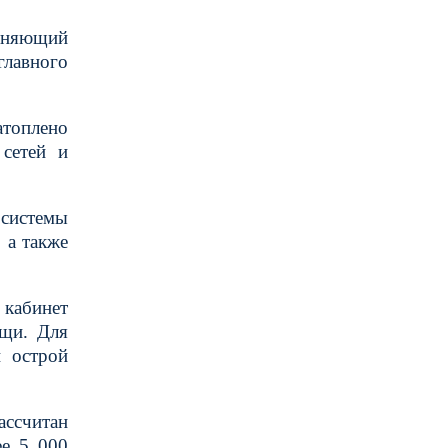
олняющий
главного
атоплено
сетей и
системы
 а также
кабинет
ощи. Для
и острой
ассчитан
ее 5 000