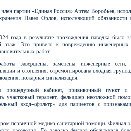
, член партии «Единая Россия» Артем Воробьев, исп
охранения Павел Орлов, исполняющий обязанности 
024 года в результате прохождения паводка было з
й этаж. Это привело к повреждению инженерных 
тановительных работ.
аботы завершены, заменены инженерные сети, 
иляции и отопления, отремонтирована входная группа,
юдения, пожарная сигнализация.
ы процедурный кабинет, прививочный пункт и 
ть участковый терапевт, фельдшер неотложной пом
дельный вход-«фильтр» для пациентов с признакам
тром первичной медико-санитарной помощи. Филиал р
ского населения. До паводка филиал обслуживал бол