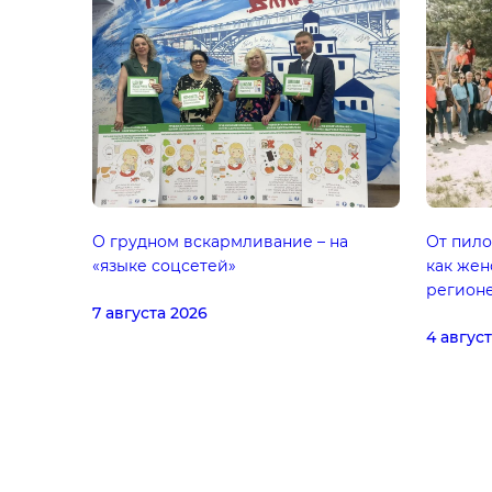
О грудном вскармливание – на
От пило
«языке соцсетей»
как жен
регион
7 августа 2026
4 авгус