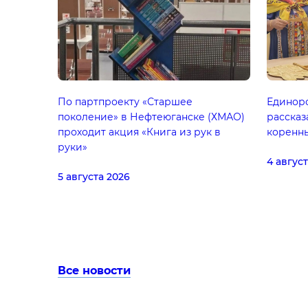
По партпроекту «Старшее
Единор
поколение» в Нефтеюганске (ХМАО)
рассказ
проходит акция «Книга из рук в
коренн
руки»
4 авгус
5 августа 2026
Все новости