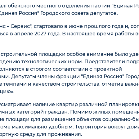
алгобекского местного отделения партии "Единая Р
диная Россия" Городского совета депутатов.
 – Сервис", стартовало в июне прошлого года и, со
ся в апреле 2027 года. В настоящее время работы в
а строительной площадки особое внимание было уд
людению технологических норм. Представители под
олняются в строгом соответствии с проектной
ми. Депутаты-члены фракции "Единая Россия" Горо
 темпами и качеством строительства, отметив важн
ацию».
сматривает наличие квартир различной планировки
личных категорий граждан. Помимо жилых помещени
е площади для размещения объектов социально-бы
доме максимально удобным. Территория вокруг дом
фортную среду для проживания.