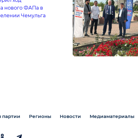
ерил ход
а нового ФАПа в
селении Чемульга
 партии
Регионы
Новости
Медиаматериалы