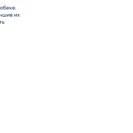
обеке.
учшив их
ть