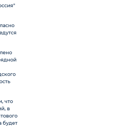
оссия"
гласно
едутся
елено
рядной
дского
ость
, что
й, в
тового
а будет