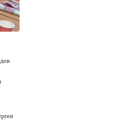
идов
н
ергея