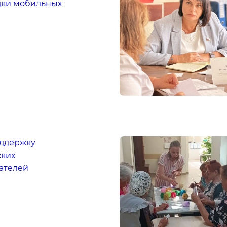
дки мобильных
ддержку
ских
ателей