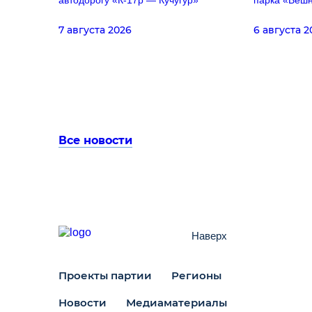
автодорогу «К-17р — Кучугур»
парка «Веш
7 августа 2026
6 августа 2
Все новости
Наверх
Проекты партии
Регионы
Новости
Медиаматериалы