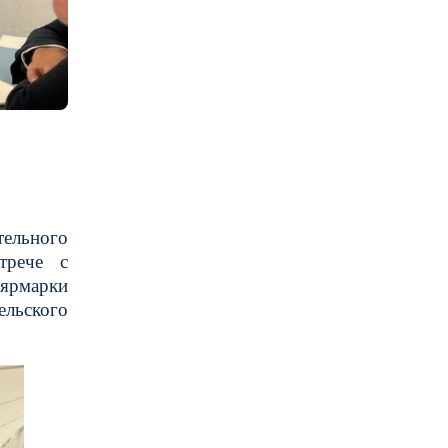
тельного
трече с
-ярмарки
ельского