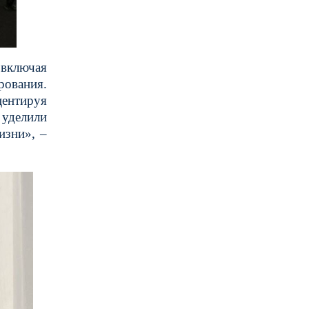
включая
рования.
ентируя
 уделили
изни», –