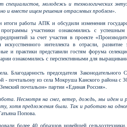
т специалистов, молодежь и технологических энту
 но и вместе ищем решения отраслевых проблем».
и итоги работы АПК и обсудили изменения государ
й программы участники ознакомились с успешным
редприятий за счет участия в проекте «Производит
 искусственного интеллекта в отрасли, развитие 
ные и практики представили гостям форума селекц
рарии ознакомились с перспективными для выращивани
ла. Благодарность председателя Законодательного 
й - почтальону из села Мокруша Канского района с 3
«Земский почтальон» партии «Единая Россия».
абота. Несмотря на снег, ветер, дождь, мы идем и 
оту, хотя предложения были. Так и работаю на одно
 Татьяна Попова.
овали более 40 образцов новейшей сельхозтехники,