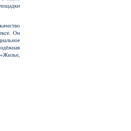
лощадки
качество
ексе. Он
циальное
лодёжная
«Жилье,