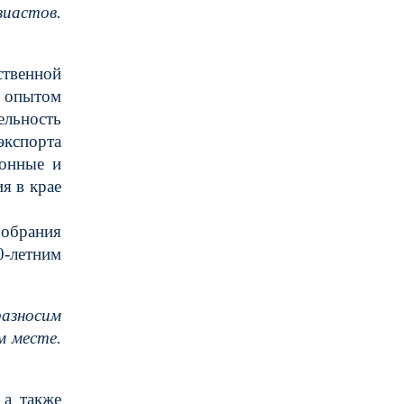
зиастов.
ственной
 опытом
ельность
экспорта
ионные и
я в крае
Собрания
0-летним
разносим
м месте.
 а также