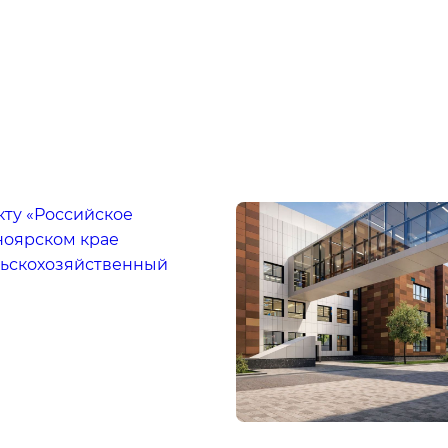
кту «Российское
ноярском крае
льскохозяйственный