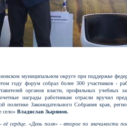
новском муниципальном округе при поддержке феде
 этом году форум собрал более 300 участников -
ра
тавителей органов власти, профильных учебных за
очетные награды работникам отрасли вручил пред
ой политике Законодательного Собрания края, реги
е село»
Владислав Зырянов.
 - её сердце. «День поля» - второе по значимости по