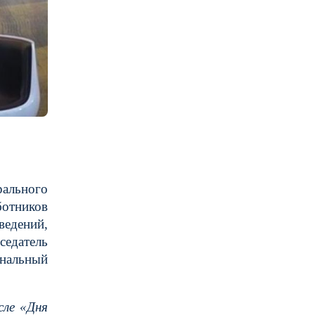
рального
ботников
ведений,
седатель
ональный
сле «Дня