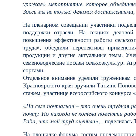
урожая» мероприятие, которое объединяе
Здесь мы не только делимся достижениями,
На пленарном совещании участники подвел
поддержки отрасли. На секциях делово
повышения эффективности работы сельхозп
труда», обсудили перспективы применения
продукции и другие актуальные темы. Уче
семеноводческие посевы сельхозкультур. Аг
сортами.
Отдельное внимание уделили труженикам се
Красноярского края вручили Татьяне Попово
стажем, участнице всероссийского конкурса 
«
На селе почтальон – это очень трудная р
почту. Но никогда не хотела поменять раб
Рада, что мой труд оценили
», - поделилась
На площадке форума гостям продемонстрир