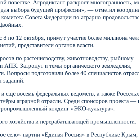
кой повестке. Агродиктант раскроет многогранность, 
 и для выбора будущей профессии», — отметил координ
ь комитета Совета Федерации по аграрно-продовольств
Двойных.
 с 8 по 12 октября, примут участие более миллиона че
иятий, представители органов власти.
просов по растениеводству, животноводству, рыбному
и АПК. Затронут и темы органического земледелия,
и. Вопросы подготовили более 40 специалистов отрас
 заданий.
и ещё восемь федеральных ведомств, а также Россельх
нёры аграрной отрасли. Среди спонсоров проекта —
 агропромышленный холдинг «ЭКО-культура».
ого хозяйства и перерабатывающей промышленности.
кое село» партии «Единая Россия» в Республике Крым,