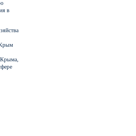
ию
ия в
зяйства
 Крым
 Крыма,
сфере