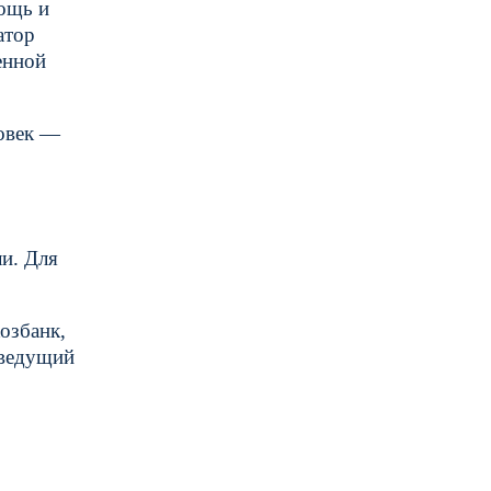
мощь и
атор
енной
ловек —
ли. Для
озбанк,
 ведущий