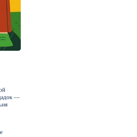
ой
ощадок —
ьня
е