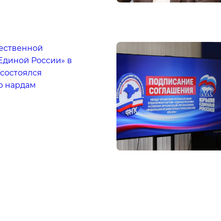
ественной
Единой России» в
 состоялся
о нардам