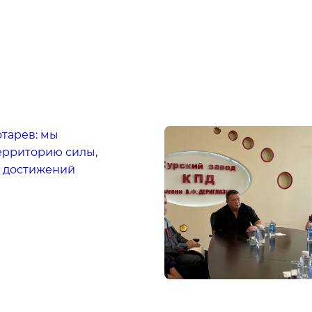
тарев: мы
ерриторию силы,
х достижений