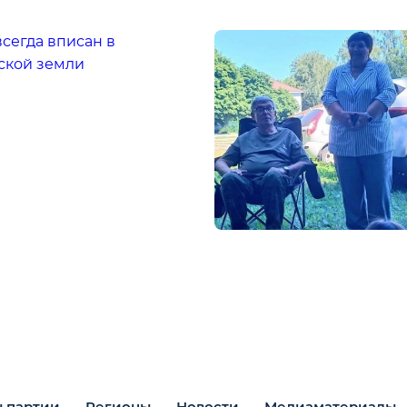
всегда вписан в
ской земли
 партии
Регионы
Новости
Медиаматериалы