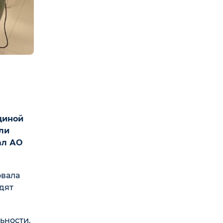
диной
ли
ал АО
овала
дят
ьности.