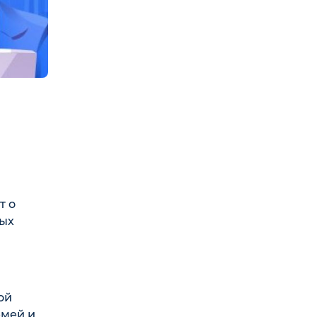
т о
ных
ой
емей и