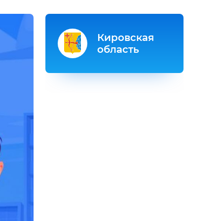
Кировская
область