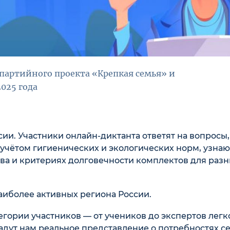
партийного проекта «Крепкая семья» и
2025 года
сии. Участники онлайн-диктанта ответят на вопросы,
учётом гигиенических и экологических норм, узнаю
ва и критериях долговечности комплектов для раз
аиболее активных региона России.
егории участников — от учеников до экспертов легк
адут нам реальное представление о потребностях с