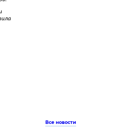
и
тила
Все новости