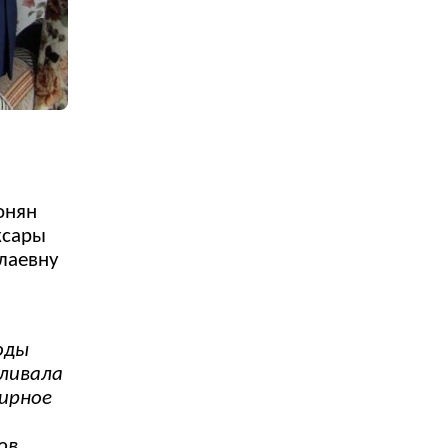
онян
ксары
лаевну
оды
вливала
мирное
ов.