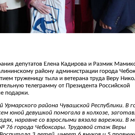
рания депутатов Елена Кадирова и Размик Мамик
Калининскому району администрации города Чебо
ием труженицу тыла и ветерана труда Веру Нико
тельную телеграмму от Президента Российской
е подарки.
й Урмарского района Чувашской Республики. В г
ем юной девушкой помогала в колхозе, загота
шадях, наравне со взрослыми вязала варежки. В 
№ 76 города Чебоксары. Трудовой стаж Веры
оспитала 3 детей, имеет 6 внуков и 5 правнук