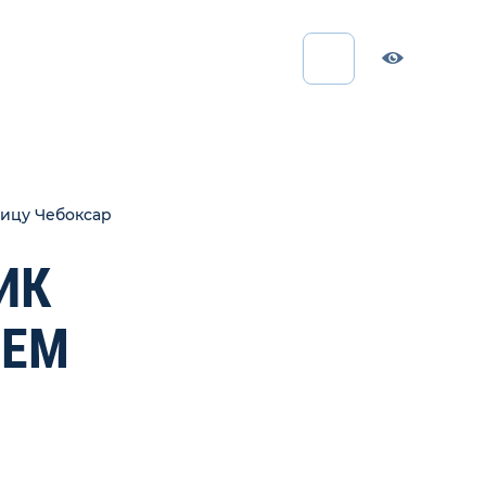
ницу Чебоксар
ИК
ИЕМ