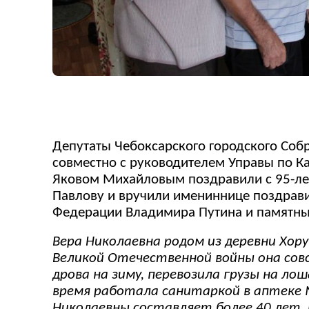
Депутаты Чебоксарского городского Соб
совместно с руководителем Управы по 
Яковом Михайловым поздравили с 95-лет
Павлову и вручили имениннице поздрави
Федерации Владимира Путина и памятны
Вера Николаевна родом из деревни Хору
Великой Отечественной войны она совс
дрова на зиму, перевозила грузы на ло
время работала санитаркой в аптеке 
Николаевны составляет более 40 лет. В