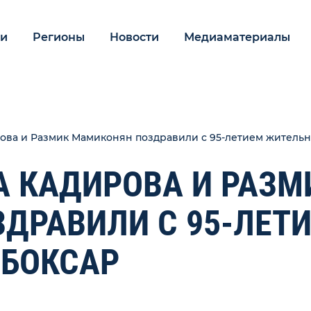
ии
Регионы
Новости
Медиаматериалы
ова и Размик Мамиконян поздравили с 95-летием житель
А КАДИРОВА И РАЗМ
ДРАВИЛИ С 95-ЛЕТ
ЕБОКСАР