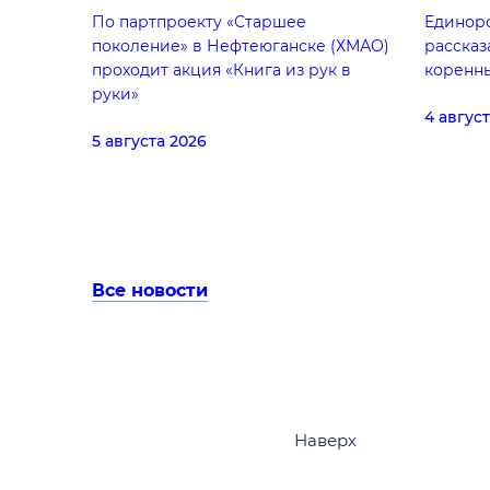
По партпроекту «Старшее
Единор
поколение» в Нефтеюганске (ХМАО)
рассказ
проходит акция «Книга из рук в
коренн
руки»
4 авгус
5 августа 2026
Все новости
Наверх