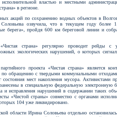
с исполнительной властью и местными администрац
страна» в регионе.
ных акций по сохранению водных объектов в Волго
 Соловьева озвучила, что в текущем году более 1
ые берега», пройдя 600 км береговой линии и собр
«Чистая страна» регулярно проводит рейды с у
можных экологических нарушений, о которых сигна
партийного проекта «Чистая страна» является кон
г по обращению с твердыми коммунальными отходами
г состояния мест накопления мусора. Активистами п
занесены в специальную федеральную электронную б
а и исправления нарушений в содержании таких объ
исты «Чистой страны» совместно с органами исполн
 которых 104 уже ликвидировано.
кой области Ирина Соловьева отдельно остановилась