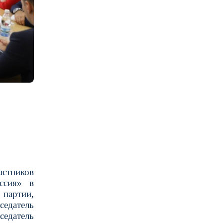
астников
ссия» в
 партии,
седатель
седатель