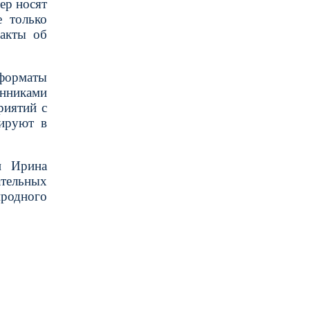
ер носят
 только
факты об
 форматы
нниками
риятий с
нируют в
и Ирина
ательных
иродного