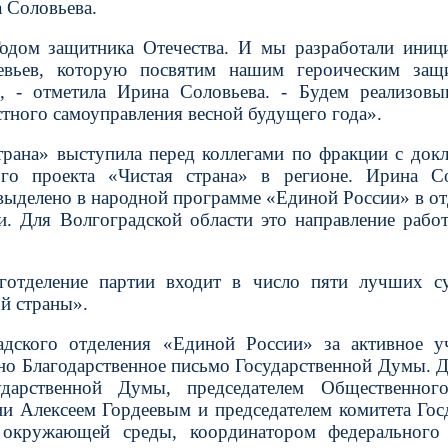
 Соловьева.
одом защитника Отечества. И мы разработали иниц
евьев, которую посвятим нашим героическим защи
, - отметила Ирина Соловьева. - Будем реализовы
стного самоуправления весной будущего года».
трана» выступила перед коллегами по фракции с док
ого проекта «Чистая страна» в регионе. Ирина С
 выделено в народной программе «Единой России» в о
и. Для Волгоградской области это направление рабо
готделение партии входит в число пяти лучших с
й страны».
адского отделения «Единой России» за активное у
ано Благодарственное письмо Государственной Думы. 
ударственной Думы, председателем Общественного
ии Алексеем Гордеевым и председателем комитета Го
 окружающей среды, координатором федерального 