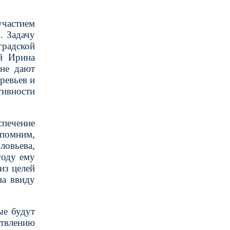
частием
. Задачу
градской
й Ирина
ане дают
ревьев и
тивности
спечение
помним,
овьева,
году ему
из целей
на ввиду
ые будут
твлению