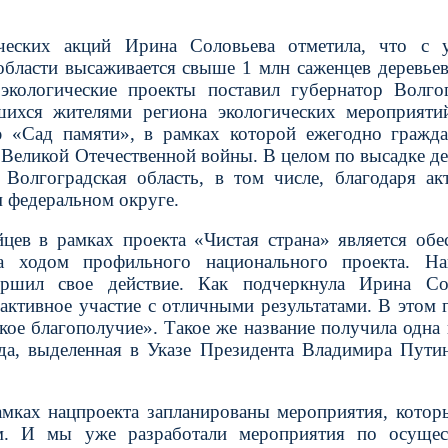
ческих акций Ирина Соловьева отметила, что с у
бласти высаживается свыше 1 млн саженцев деревьев
экологические проекты поставил губернатор Волго
ихся жителями региона экологических мероприяти
ю «Сад памяти», в рамках которой ежегодно гражд
 Великой Отечественной войны. В целом по высадке де
 Волгоградская область, в том числе, благодаря ак
 федеральном округе.
ев в рамках проекта «Чистая страна» является обе
а ходом профильного национального проекта. На
ршил свое действие. Как подчеркнула Ирина Сол
 активное участие с отличными результатами. В этом 
ое благополучие». Такое же название получила одна 
да, выделенная в Указе Президента Владимира Пути
амках нацпроекта запланированы мероприятия, котор
м. И мы уже разработали мероприятия по осущес