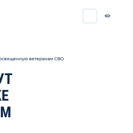
 посвященную ветеранам СВО
УТ
КЕ
АМ