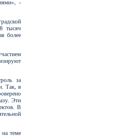
иями», -
градской
8 тысяч
ав более
частием
лизируют
троль за
. Так, в
роверено
азу. Эти
ектов. В
ительной
 на теме