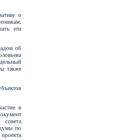
иативу о
тникам,
вать эти
ладом об
оловьева
тдельный
ты также
убъектов
частие в
Документ
 совета
сдумы по
проекта