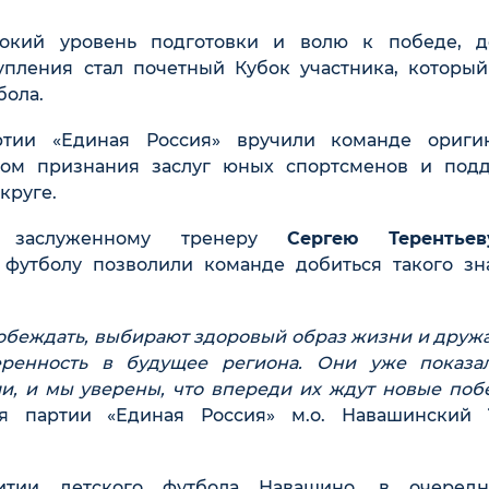
окий уровень подготовки и волю к победе, д
упления стал почетный Кубок участника, который
бола.
ртии «Единая Россия» вручили команде ориги
ком признания заслуг юных спортсменов и под
круге.
и заслуженному тренеру
Сергею Терентьеву
 футболу позволили команде добиться такого зн
обеждать, выбирают здоровый образ жизни и дружа
еренность в будущее региона. Они уже показа
, и мы уверены, что впереди их ждут новые побе
ния партии «Единая Россия» м.о. Навашинский
тии детского футбола Навашино, в очеред