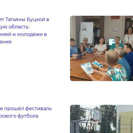
т Татьяны Буцкой в
ую область:
емей и молодёжи в
ания
е прошёл фестиваль
рового футбола