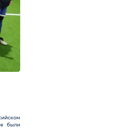
сийском
ые были