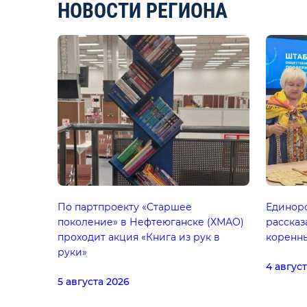
НОВОСТИ РЕГИОНА
По партпроекту «Старшее
Единор
поколение» в Нефтеюганске (ХМАО)
рассказ
проходит акция «Книга из рук в
коренн
руки»
4 авгус
5 августа 2026