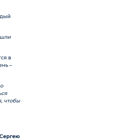
ждый
ошли
ся в
ень –
но
ься
я, чтобы
Сергею