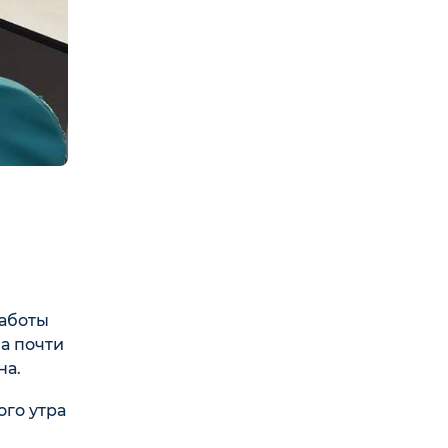
работы
а почти
на.
ого утра