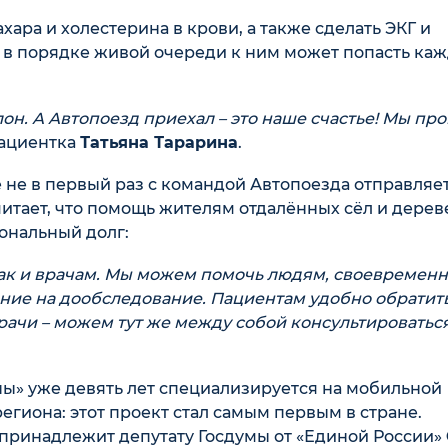
ара и холестерина в крови, а также сделать ЭКГ и
: в порядке живой очереди к ним может попасть ка
алон. А Автопоезд приехал – это наше счастье! Мы пр
 пациентка
Татьяна Тарарина
.
 не в первый раз с командой Автопоезда отправляет
тает, что помощь жителям отдалённых сёл и дерев
ональный долг:
так и врачам. Мы можем помочь людям, своевремен
ение на дообследование. Пациентам удобно обратит
врачи – можем тут же между собой консультироватьс
ы» уже девять лет специализируется на мобильной
гиона: этот проект стал самым первым в стране.
 принадлежит депутату Госдумы от «Единой России»