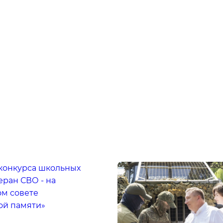
конкурса школьных
еран СВО - на
м совете
ой памяти»