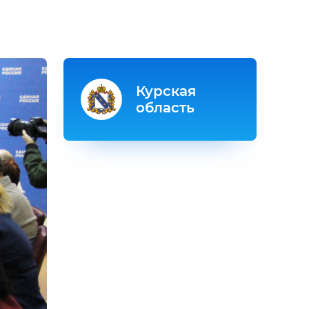
Курская
область