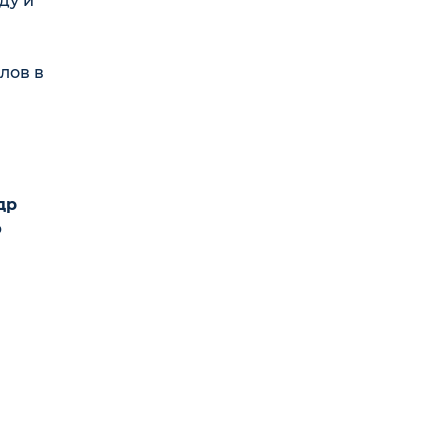
ду и
лов в
др
ю