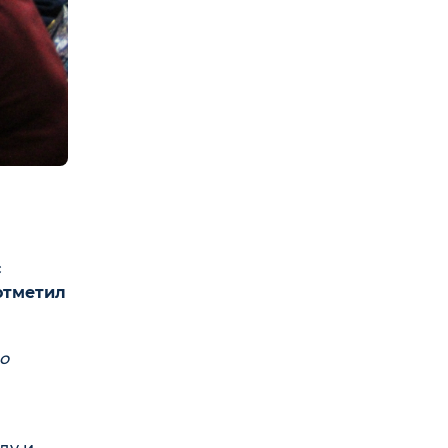
с
отметил
о