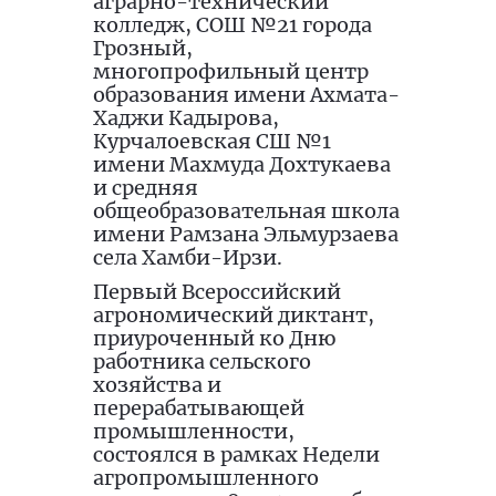
аграрно-технический
колледж, СОШ №21 города
Грозный,
многопрофильный центр
образования имени Ахмата-
Хаджи Кадырова,
Курчалоевская СШ №1
имени Махмуда Дохтукаева
и средняя
общеобразовательная школа
имени Рамзана Эльмурзаева
села Хамби-Ирзи.
Первый Всероссийский
агрономический диктант,
приуроченный ко Дню
работника сельского
хозяйства и
перерабатывающей
промышленности,
состоялся в рамках Недели
агропромышленного