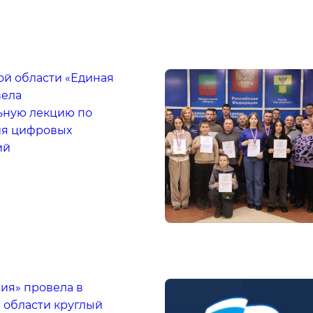
ой области «Единая
вела
ьную лекцию по
ия цифровых
ий
ия» провела в
 области круглый