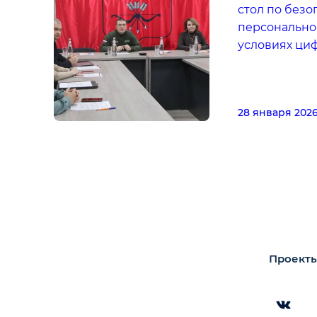
стол по безо
персонально
условиях ци
28 января 202
Проекты