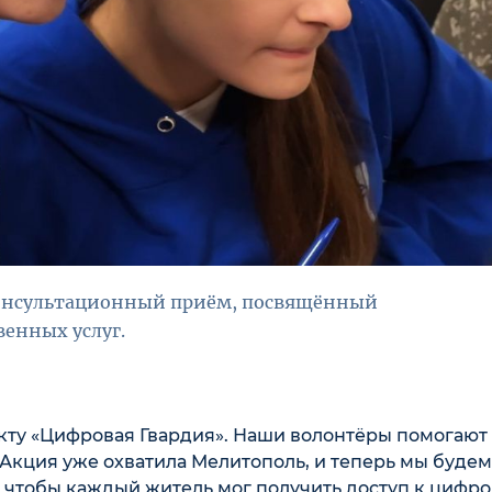
 консультационный приём, посвящённый
венных услуг.
екту «Цифровая Гвардия». Наши волонтёры помогают
 Акция уже охватила Мелитополь, и теперь мы будем
, чтобы каждый житель мог получить доступ к цифр