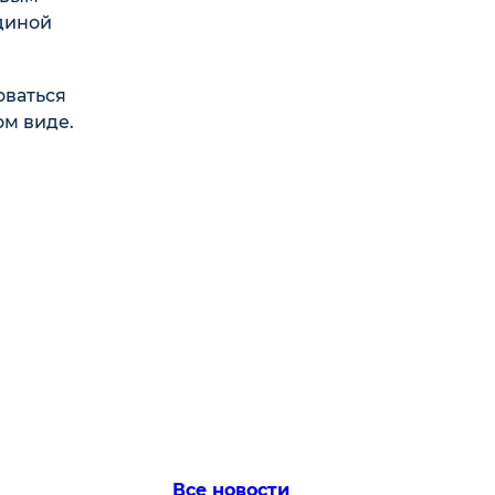
диной
оваться
ом виде.
Все новости