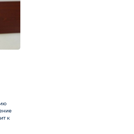
нию
ление
ит к