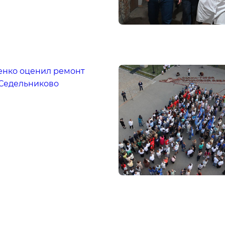
енко оценил ремонт
 Седельниково