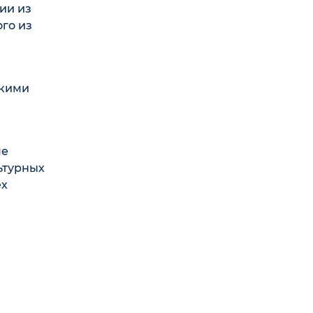
ии из
го из
скими
ме
ьтурных
ех