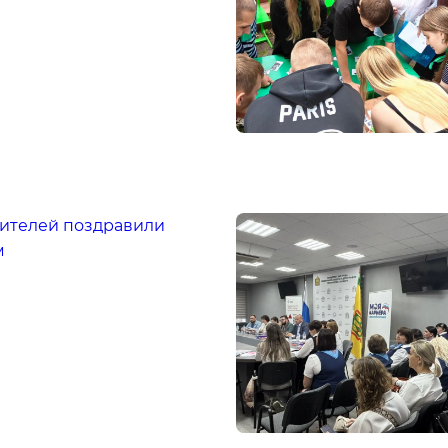
оителей поздравили
м