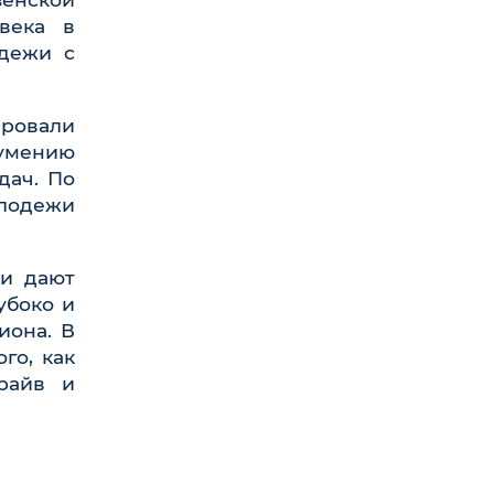
века в
одежи с
ировали
умению
дач. По
олодежи
 и дают
убоко и
иона. В
го, как
райв и