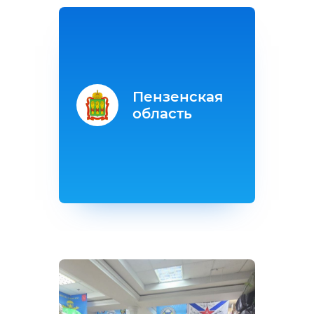
Пензенская
область