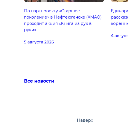
По партпроекту «Старшее
Единор
поколение» в Нефтеюганске (ХМАО)
рассказ
проходит акция «Книга из рук в
коренн
руки»
4 авгус
5 августа 2026
Все новости
Наверх