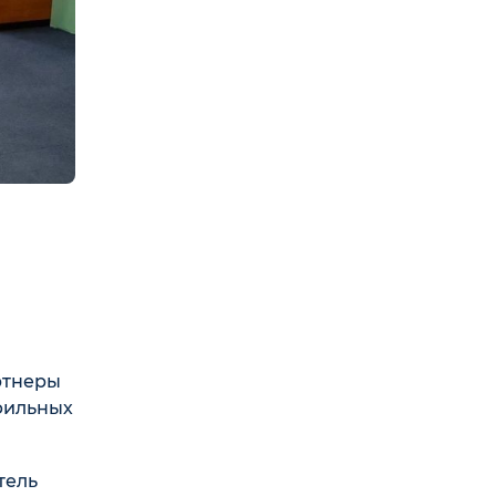
ртнеры
фильных
тель