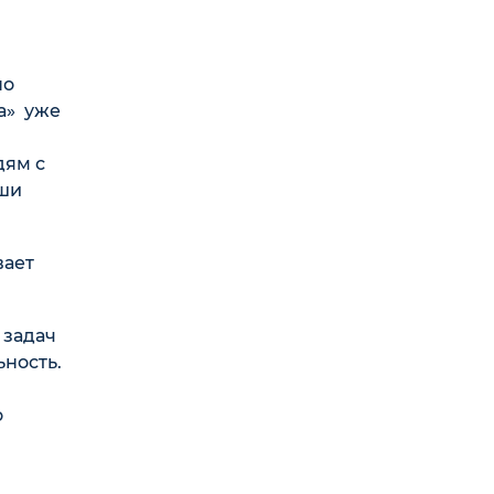
но
а» уже
дям с
аши
вает
 задач
ность.
о