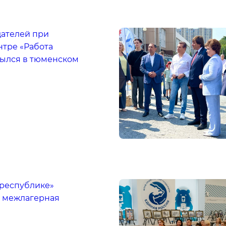
дателей при
нтре «Работа
рылся в тюменском
 республике»
 межлагерная