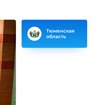
Тюменская
область