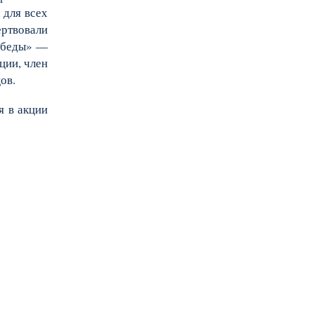
 для всех
ертвовали
Победы» —
ции, член
ов.
я в акции