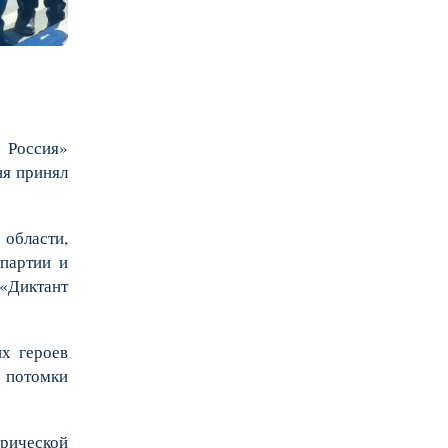
 Россия»
ня принял
области,
 партии и
 «Диктант
х героев
х потомки
орической