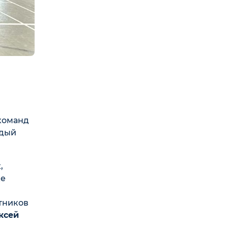
команд
ждый
,
ке
тников
ксей