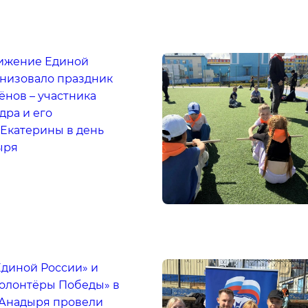
ижение Единой
анизовало праздник
нов – участника
дра и его
Екатерины в день
ыря
Единой России» и
олонтёры Победы» в
 Анадыря провели