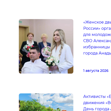
«Женское дв
России» орг
для молодожё
СВО Алексан
избранницы 
города Анад
1 августа 2026
Активисты «
движения «В
День города