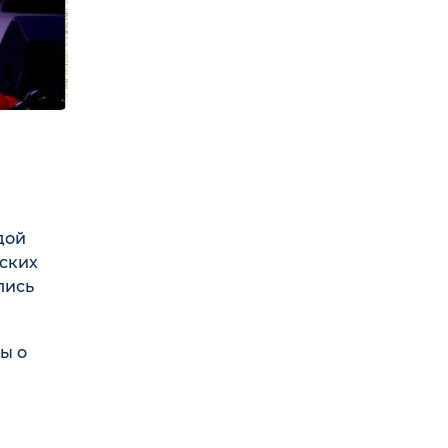
дой
тских
лись
ы о