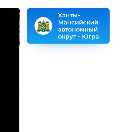
Ханты-
Мансийский
автономный
округ - Югра