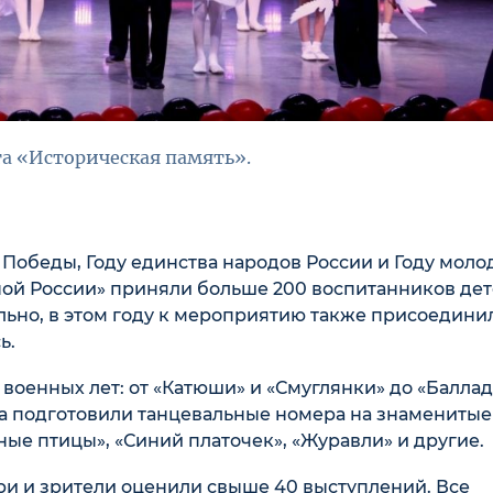
а «Историческая память».
обеды, Году единства народов России и Году моло
иной России» приняли больше 200 воспитанников де
льно, в этом году к мероприятию также присоедини
ь.
 военных лет: от «Катюши» и «Смуглянки» до «Баллад
ята подготовили танцевальные номера на знаменитые
ные птицы», «Синий платочек», «Журавли» и другие.
ри и зрители оценили свыше 40 выступлений. Все