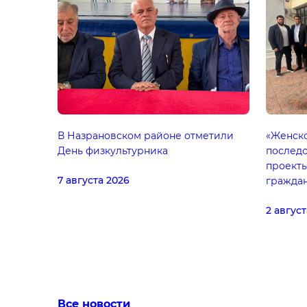
В Назрановском районе отметили
«Женск
День физкультурника
последо
проекты
7 августа 2026
граждан
2 август
Все новости