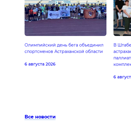
Олимпийский день бега объединил
В Штаб
спортсменов Астраханской области
астраха
паллиа
6 августа 2026
компле
6 авгус
Все новости