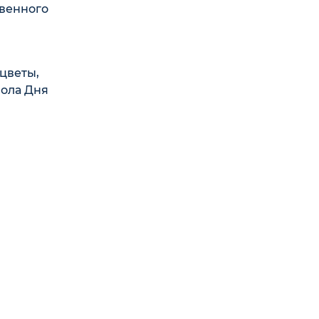
твенного
цветы,
вола Дня