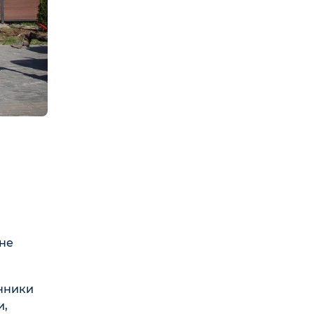
не
енники
и,