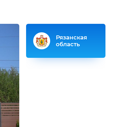
Рязанская
область