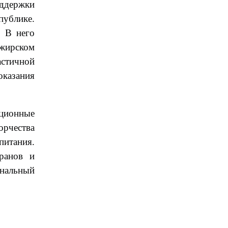
ддержки
публике.
. В него
ажирском
астичной
оказания
ационные
орчества
питания.
ранов и
ональный