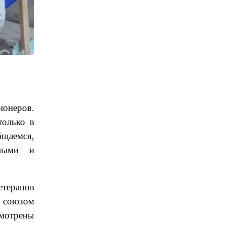
ионеров.
только в
бщаемся,
жными и
етеранов
м союзом
мотрены