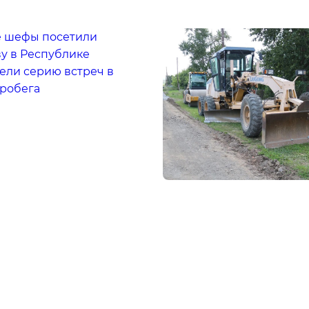
 шефы посетили
у в Республике
ели серию встреч в
пробега