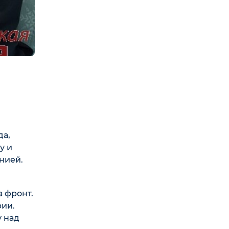
да,
у и
нией.
 фронт.
рии.
у над