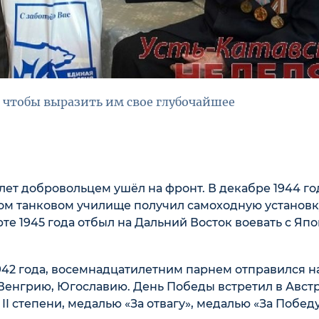
 чтобы выразить им свое глубочайшее
ет добровольцем ушёл на фронт. В декабре 1944 го
ом танковом училище получил самоходную установк
те 1945 года отбыл на Дальний Восток воевать с Япо
942 года, восемнадцатилетним парнем отправился на
Венгрию, Югославию. День Победы встретил в Авст
 степени, медалью «За отвагу», медалью «За Побед