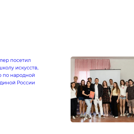
слер посетил
колу искусств,
 по народной
диной России