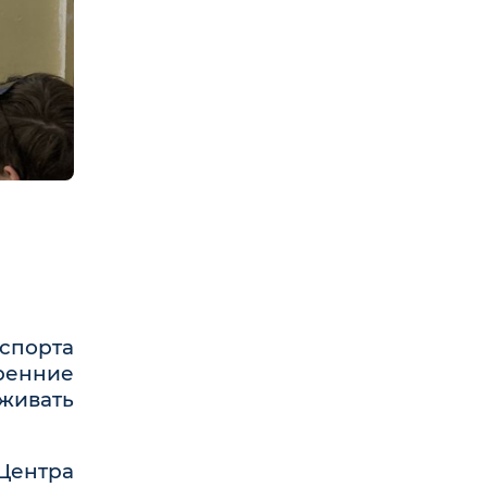
спорта
ренние
живать
Центра