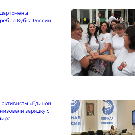
 дартсмены
еребро Кубка России
е активисты «Единой
низовали зарядку с
мира