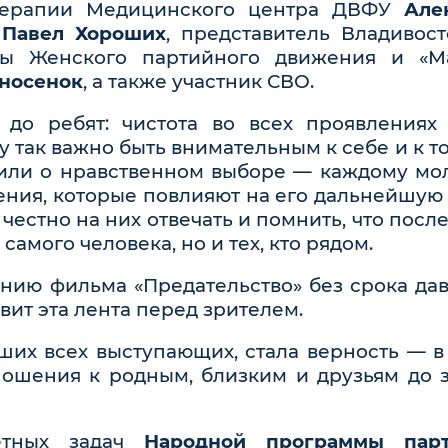
отерапии Медицинского центра ДВФУ
Але
г
Павел Хороших
, представитель Владивос
ты Женского партийного движения и «М
рносенок
, а также участник СВО.
 до ребят: чистота во всех проявлениях
 так важно быть внимательным к себе и к то
рили о нравственном выборе — каждому мо
ния, которые повлияют на его дальнейшую
честно на них отвечать и помнить, что посл
самого человека, но и тех, кто рядом.
нию фильма «Предательство» без срока да
вит эта лента перед зрителем.
ших всех выступающих, стала верность — в
ношения к родным, близким и друзьям до 
етных задач
Народной программы пар