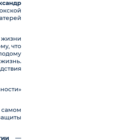
ксандр
токской
атерей
 жизни
му, что
лодому
 жизнь.
едствия
вности»
 самом
защиты
тии
—