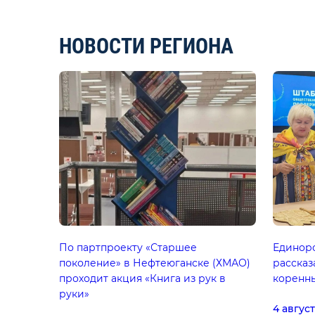
НОВОСТИ РЕГИОНА
По партпроекту «Старшее
Единор
поколение» в Нефтеюганске (ХМАО)
рассказ
проходит акция «Книга из рук в
коренн
руки»
4 авгус