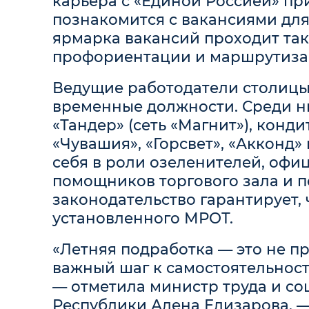
карьера с «Единой Россией» пр
познакомится с вакансиями для 
ярмарка вакансий проходит так
профориентации и маршрутиза
Ведущие работодатели столицы
временные должности. Среди них
«Тандер» (сеть «Магнит»), конд
«Чувашия», «Горсвет», «Акконд»
себя в роли озеленителей, офи
помощников торгового зала и п
законодательство гарантирует, 
установленного МРОТ.
«Летняя подработка — это не пр
важный шаг к самостоятельнос
— отметила министр труда и с
Республики Алена Елизарова. —