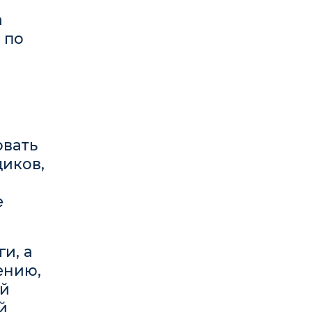
а
 по
овать
щиков,
е
и, а
ению,
ой
й