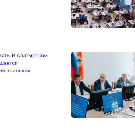
мять: В Алатырском
ршается
ия воинских