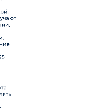
ой.
лучают
нии,
и,
ание
45
ота
лять
ь