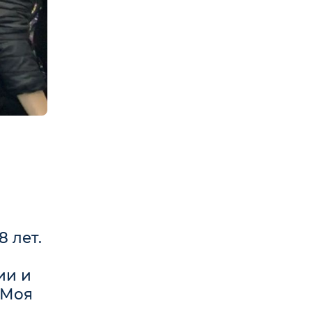
 лет.
ии и
«Моя