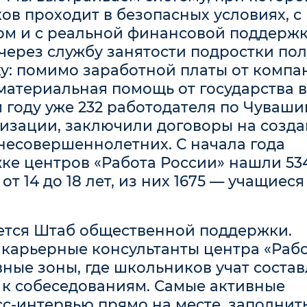
ов проходит в безопасных условиях, с
рм и с реальной финансовой поддержк
через службу занятости подростки по
: помимо заработной платы от компа
атериальная помощь от государства в
 году уже 232 работодателя по Чуваши
низации, заключили договоры на созд
несовершеннолетних. С начала года
ке центров «Работа России» нашли 53
т 14 до 18 лет, из них 1675 — учащиеся
ется Штаб общественной поддержки.
 карьерные консультанты центра «Раб
ные зоны, где школьников учат состав
 к собеседованиям. Самые активные
сс-интервью прямо на месте, заполнит