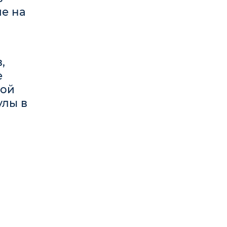
е на
,
е
ной
улы в