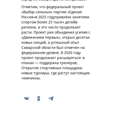
Отметим
, что федеральный п
роект
«Выбор сильных» парти
и
«Единая
Россия»
в 2025 году
привл
ёк
к занятиям
спортом более 25 тысяч детей
в
регионе
, и это число продолжает
расти
. Проект уже объединил усилия с
«Движением первых», открыл десятки
новых секций, а успешный опыт
Самарской области был отмечен на
федеральном уровне
. В 2026 году
проект продолжает расширяться: в
планах — поддержка тренеров,
Открытие спортивных площадок
и
новые турниры, где растут настоящие
чемпионы
.