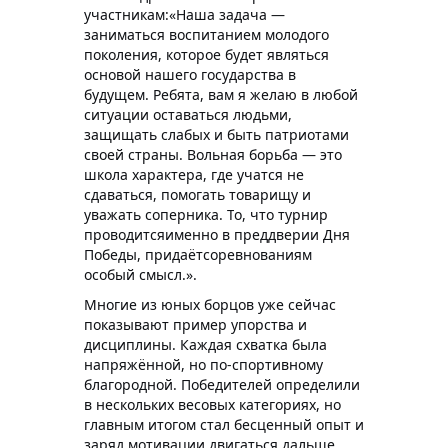
участникам:
«Наша задача —
заниматься воспитанием молодого
поколения, которое будет являться
основой нашего государства в
будущем. Ребята, вам я желаю в любой
ситуации оставаться людьми,
защищать слабых и быть патриотами
своей страны
.
Вольная борьба — это
школа характера, где учатся не
сдаваться, помогать товарищу и
уважать соперника.
Т
о, что турнир
пров
одится
именно в преддверии Дня
Победы, прида
ёт
соревнованиям
особый смысл.
».
М
ногие из юных борцов уже сейчас
показывают пример упорства и
дисциплины. Каждая схватка была
напряжённой, но по-спортивному
благородной. Победителей определили
в нескольких весовых категориях, но
главным итогом
стал
бесценный опыт и
заряд мотивации двигаться дальше.