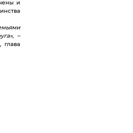
чены и
динства
емьями
га»,
–
 глава