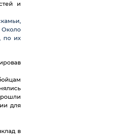
стей и
камьи,
. Около
, по их
ировав
бойцам
енялись
прошли
ии для
вклад в