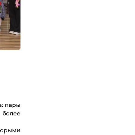
а: пары
 более
торыми