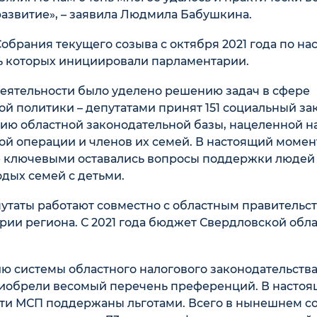
азвитие», – заявила Людмила Бабушкина.
Собрания текущего созыва с октября 2021 года по н
ь которых инициировали парламентарии.
еятельности было уделено решению задач в сфере
й политики – депутатами принят 151 социальный за
ию областной законодательной базы, нацеленной н
й операции и членов их семей. В настоящий момен
же ключевыми оставались вопросы поддержки людей
дых семей с детьми.
путаты работают совместно с областным правительст
рии региона. С 2021 года бюджет Свердловской обл
 системы областного налогового законодательства
риобрели весомый перечень преференций. В насто
сти МСП поддержаны льготами. Всего в нынешнем с