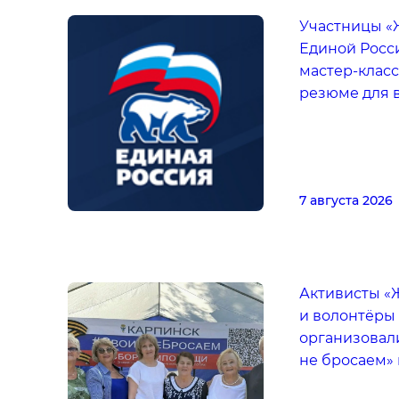
Участницы «
Единой Росси
мастер-класс
резюме для 
7 августа 2026
Активисты «
и волонтёры
организовал
не бросаем»