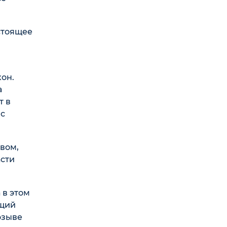
астоящее
кон.
а
т в
 с
вом,
асти
 в этом
ящий
озыве