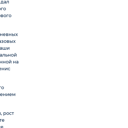
 дал
ого
ового
дневных
азовых
наши
иальной
нной на
енис
го
шением
, рост
те
се