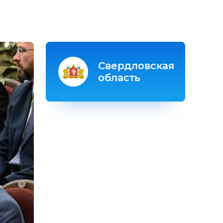
Свердловская
область