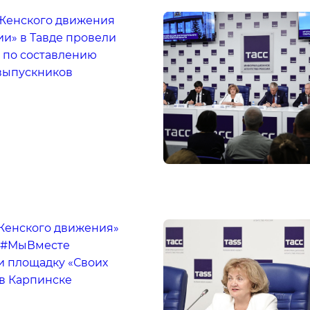
Женского движения
и» в Тавде провели
 по составлению
выпускников
Женского движения»
 #МыВместе
и площадку «Своих
 в Карпинске