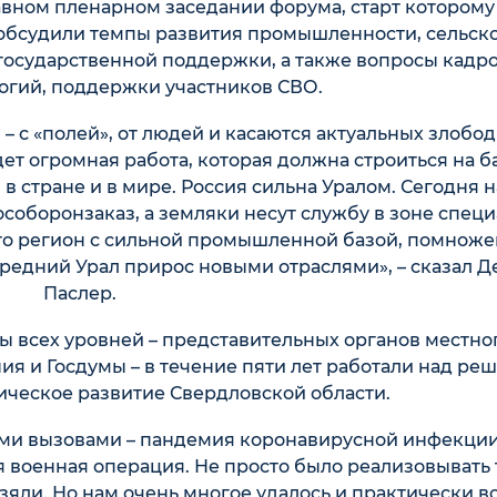
вном пленарном заседании форума, старт которому
 обсудили темпы развития промышленности, сельск
государственной поддержки, а также вопросы кадр
огий, поддержки участников СВО.
– с «полей», от людей и касаются актуальных злобо
ет огромная работа, которая должна строиться на б
 в стране и в мире. Россия сильна Уралом. Сегодня 
соборонзаказ, а земляки несут службу в зоне спец
это регион с сильной промышленной базой, помноже
Средний Урал прирос новыми отраслями», – сказал Д
Паслер.
ы всех уровней – представительных органов местно
ия и Госдумы – в течение пяти лет работали над ре
ическое развитие Свердловской области.
ыми вызовами – пандемия коронавирусной инфекции
 военная операция. Не просто было реализовывать 
зяли. Но нам очень многое удалось и практически в