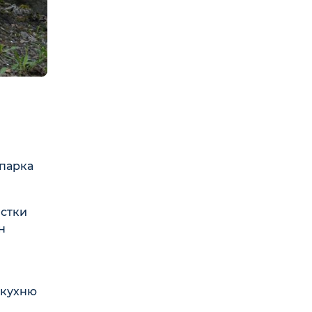
 парка
истки
н
 кухню