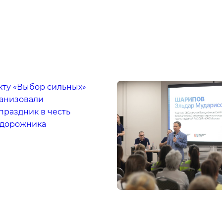
кту «Выбор сильных»
ганизовали
праздник в честь
одорожника