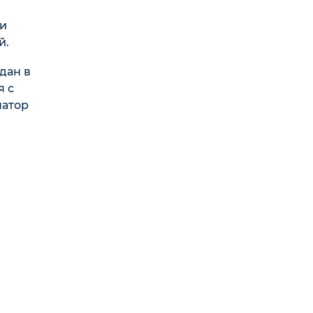
ии
й.
дан в
я с
натор