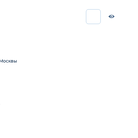
 Москвы
А