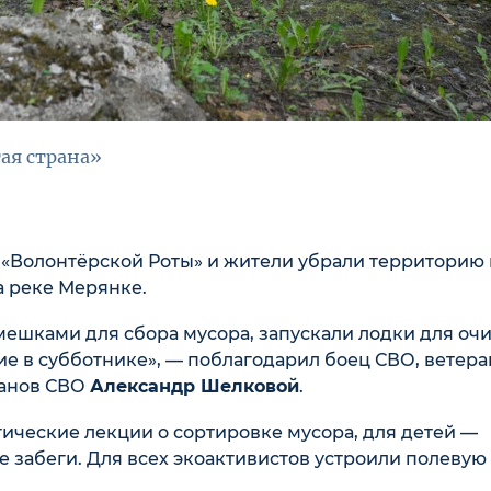
ая страна»
«Волонтёрской Роты» и жители убрали территорию
а реке Мерянке.
мешками для сбора мусора, запускали лодки для оч
тие в субботнике», — поблагодарил боец СВО, ветера
ранов СВО
Александр Шелковой
.
ические лекции о сортировке мусора, для детей —
 забеги. Для всех экоактивистов устроили полевую