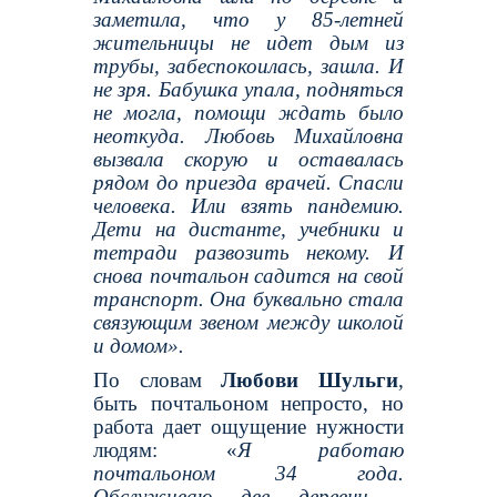
заметила, что у 85-летней
жительницы не идет дым из
трубы, забеспокоилась, зашла. И
не зря. Бабушка упала, подняться
не могла, помощи ждать было
неоткуда. Любовь Михайловна
вызвала скорую и оставалась
рядом до приезда врачей. Спасли
человека. Или взять пандемию.
Дети на дистанте, учебники и
тетради развозить некому. И
снова почтальон садится на свой
транспорт. Она буквально стала
связующим звеном между школой
и домом».
По словам
Любови Шульги
,
быть почтальоном непросто, но
работа дает ощущение нужности
людям: «
Я работаю
почтальоном 34 года.
Обслуживаю две деревни -