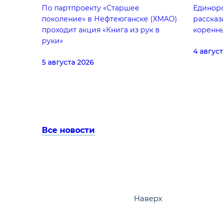
По партпроекту «Старшее
Единор
поколение» в Нефтеюганске (ХМАО)
рассказ
проходит акция «Книга из рук в
коренн
руки»
4 авгус
5 августа 2026
Все новости
Наверх