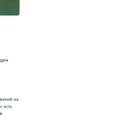
дрея
ований на
с есть
ой