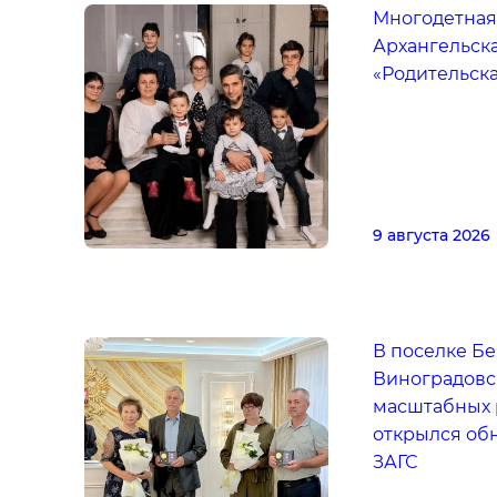
Многодетная
Архангельска
«Родительска
9 августа 2026
В поселке Б
Виноградовс
масштабных 
открылся об
ЗАГС