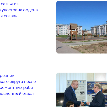
 семья из
 удостоена ордена
я слава»
ерезник
кого округа после
ремонтных работ
новленный отдел