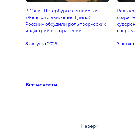
В Санкт-Петербурге активистки
Роль кр
«Женского движения Единой
сохране
России» обсудили роль творческих
суверен
индустрий в сохранении
совреме
традиционных ценностей
Штабе 
8 августа 2026
7 август
«Едино
Все новости
Наверх