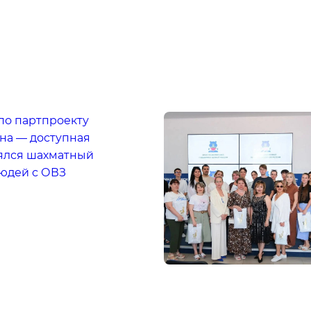
по партпроекту
на — доступная
оялся шахматный
людей с ОВЗ