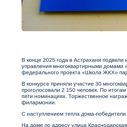
В конце 2025 года в Астрахани подвели 
управления многоквартирными домами 
федерального проекта
«Школа ЖКХ»
пар
В конкурсе приняли участие 30 многокв
проголосовали 2 150 человек. По итога
пяти номинациях. Торжественное награ
филармонии
.
С наступлением тепла дома‑победители
На доме по адресу
улица Краснодарская,