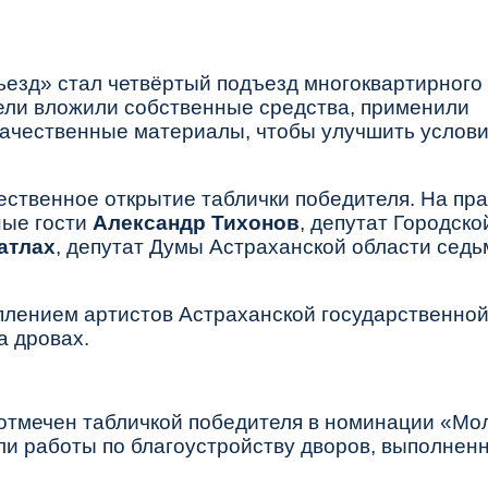
ъезд»
стал четвёртый подъезд многоквартирного
ели вложили собственные средства, применили
качественные материалы, чтобы улучшить услов
ественное открытие таблички победителя. На пр
ные гости
Александр Тихонов
, депутат Городск
атлах
, депутат Думы Астраханской области седь
плением артистов
Астраханской государственно
а дровах.
отмечен табличкой победителя в номинации
«Мо
али работы по благоустройству дворов, выполнен