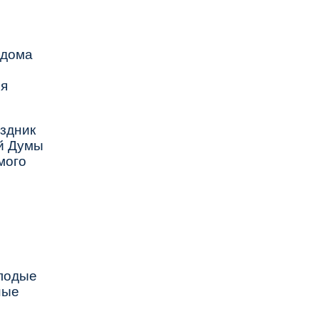
 дома
ия
аздник
ой Думы
мого
й
лодые
ные