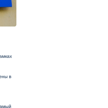
рамках
ены в
амый