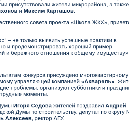
тии присутствовали жители микрорайона, а также
ихонов
и
Максим Карташов
.
ественного совета проекта «Школа ЖКХ», привет
р“ – не только выявить успешные практики в
но и продемонстрировать хороший пример
ий и бережного отношения к общему имуществу»
льтатам конкурса присуждено многоквартирному
емому управляющей компанией
«Акварель»
. Жит
ие проблемы, организуют субботники и праздни
 трудные моменты.
 Думы
Игоря Седова
жителей поздравил
Андрей
дской Думы по строительству, депутат по округу 
ь Алексеев
, ректор АГУ.