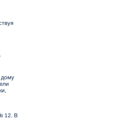
ствуя
.
 дому
ели
ки,
№ 12. В