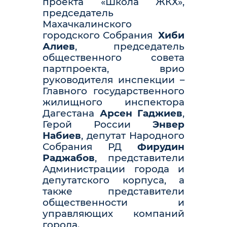
проекта «Школа ЖКХ»,
председатель
Махачкалинского
городского Собрания
Хиби
Алиев
, председатель
общественного совета
партпроекта, врио
руководителя инспекции –
Главного государственного
жилищного инспектора
Дагестана
Арсен Гаджиев
,
Герой России
Энвер
Набиев
, депутат Народного
Собрания РД
Фирудин
Раджабов
, представители
Администрации города и
депутатского корпуса, а
также представители
общественности и
управляющих компаний
города.