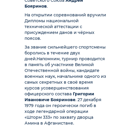
Советского Союза
Андрей
Бояринов
.
На открытии соревнований вручили
Дипломы национальной
технической аттестации с
присуждением данов и чёрных
поясов.
За звание сильнейшего спортсмены
боролись в течение двух
дней.
Напомним, турнир проводится
в память об участнике Великой
Отечественной войны, кандидате
военных наук, начальнике одного из
самых секретных в своё время
курсов усовершенствования
офицерского состава
Григории
Ивановиче Бояринове
. 27 декабря
1979 года он героически погиб в
ходе легендарной операции
«Шторм 333» по захвату дворца
Амина в Афганистане.