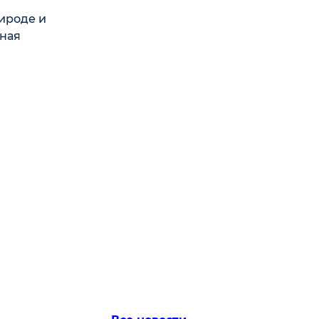
рироде и
иная