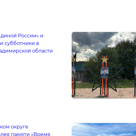
Единой России» и
и субботники в
ладимирской области
ком округе
ллея памяти «Время