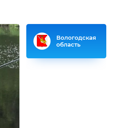
Вологодская
область