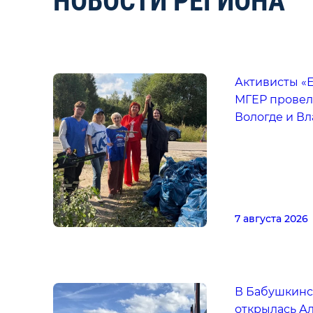
НОВОСТИ РЕГИОНА
Активисты «
МГЕР провел
Вологде и В
7 августа 2026
В Бабушкинс
открылась А