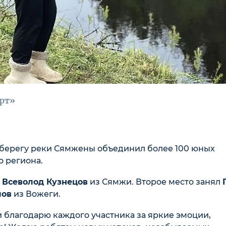
орт»
а берегу реки Сямжены объединил более 100 юных
го региона.
л
Всеволод Кузнецов
из Сямжи. Второе место занял
лов
из Вожеги.
 благодарю каждого участника за яркие эмоции,